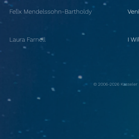
Felix Mendelssohn-Bartholdy
Ven
Laura Farnell
I Wi
© 2006-2026 Kassele