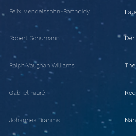
Felix Mendelssohn-Bartholdy
Lau
Robert Schumann
Der
Ralph Vaughan Williams
The 
Gabriel Fauré
Req
Johannes Brahms
Nän