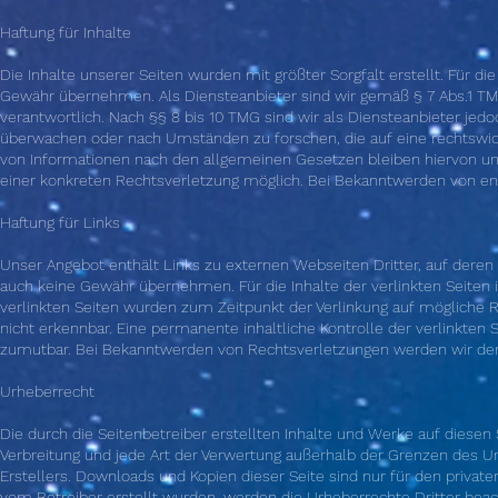
Haftung für Inhalte
Die Inhalte unserer Seiten wurden mit größter Sorgfalt erstellt. Für die
Gewähr übernehmen. Als Diensteanbieter sind wir gemäß § 7 Abs.1 TM
verantwortlich. Nach §§ 8 bis 10 TMG sind wir als Diensteanbieter jed
überwachen oder nach Umständen zu forschen, die auf eine rechtswidri
von Informationen nach den allgemeinen Gesetzen bleiben hiervon unbe
einer konkreten Rechtsverletzung möglich. Bei Bekanntwerden von e
Haftung für Links
Unser Angebot enthält Links zu externen Webseiten Dritter, auf deren 
auch keine Gewähr übernehmen. Für die Inhalte der verlinkten Seiten is
verlinkten Seiten wurden zum Zeitpunkt der Verlinkung auf mögliche R
nicht erkennbar. Eine permanente inhaltliche Kontrolle der verlinkten
zumutbar. Bei Bekanntwerden von Rechtsverletzungen werden wir der
Urheberrecht
Die durch die Seitenbetreiber erstellten Inhalte und Werke auf diesen
Verbreitung und jede Art der Verwertung außerhalb der Grenzen des U
Erstellers. Downloads und Kopien dieser Seite sind nur für den private
vom Betreiber erstellt wurden, werden die Urheberrechte Dritter beach