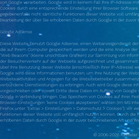
von Google verarbeiten. Google wird in keinem Fall Ihre IP-Adresse mit
Cookies durch eine entsprechende Einstellung Ihrer Browser Software v
gegebenenfalls nicht sämtliche Funktionen dieser Website voll umfäng
Bearbeitung der über Sie erhobenen Daten durch Google in der zuvo
Google AdSense
Diese Website benutzt Google Adsense, einen Webanzeigendienst der Goo
die auf Ihrem Computer gespeichert werden und die eine Analyse der
''Web Beacons'' (kleine unsichtbare Grafiken) zur Sammlung von Inf
der Besucherverkehr auf der Webseite aufgezeichnet und gesammelt
über Ihre Benutzung dieser Website (einschließlich Ihrer IP-Adresse) 
Google wird diese Informationen benutzen, um Ihre Nutzung der Websi
Websiteaktivitäten und Anzeigen für die Websitebetreiber zusammenz
verbundene Dienstleistungen zu erbringen. Auch wird Google diese Inf
vorgeschrieben oder soweit Dritte diese Daten im Auftrag von Google 
Google in Verbindung bringen. Das Speichern von Cookies auf Ihrer Fe
Browser-Einstellungen ''keine Cookies akzeptieren'' wählen (Im MS Inter
Firefox unter ''Extras > Einstellungen > Datenschutz > Cookies''); wir 
Funktionen dieser Website voll umfänglich nutzen können. Durch die N
erhobenen Daten durch Google in der zuvor beschriebenen Art und W
© 2006-2026 Kassele